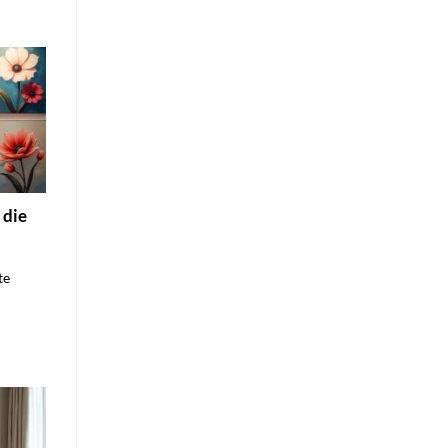
 die
te
n