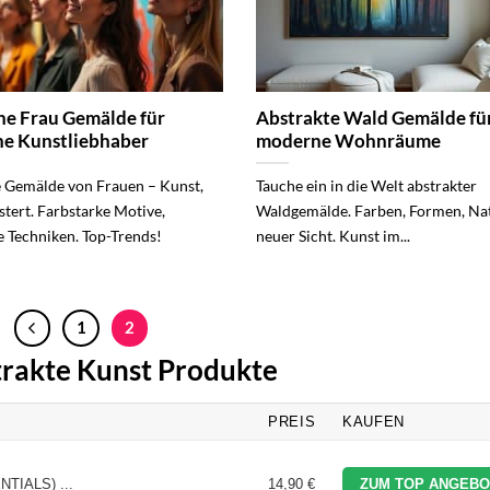
e Frau Gemälde für
Abstrakte Wald Gemälde fü
e Kunstliebhaber
moderne Wohnräume
Gemälde von Frauen – Kunst,
Tauche ein in die Welt abstrakter
stert. Farbstarke Motive,
Waldgemälde. Farben, Formen, Nat
e Techniken. Top-Trends!
neuer Sicht. Kunst im...
1
2
strakte Kunst Produkte
PREIS
KAUFEN
NTIALS) ...
14,90 €
ZUM TOP ANGEBO