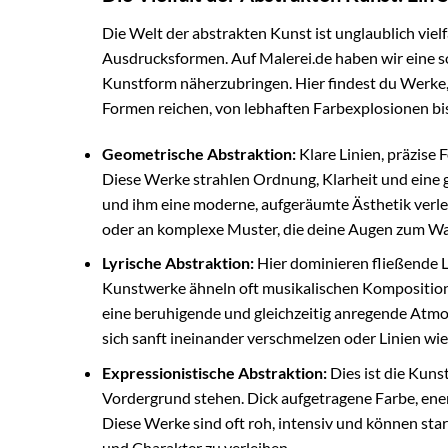
Die Welt der abstrakten Kunst ist unglaublich vielf
Ausdrucksformen. Auf Malerei.de haben wir eine so
Kunstform näherzubringen. Hier findest du Werke, 
Formen reichen, von lebhaften Farbexplosionen b
Geometrische Abstraktion:
Klare Linien, präzise
Diese Werke strahlen Ordnung, Klarheit und eine g
und ihm eine moderne, aufgeräumte Ästhetik verle
oder an komplexe Muster, die deine Augen zum Wa
Lyrische Abstraktion:
Hier dominieren fließende L
Kunstwerke ähneln oft musikalischen Komposition
eine beruhigende und gleichzeitig anregende Atmos
sich sanft ineinander verschmelzen oder Linien wie
Expressionistische Abstraktion:
Dies ist die Kuns
Vordergrund stehen. Dick aufgetragene Farbe, energ
Diese Werke sind oft roh, intensiv und können sta
und Charakter zu verleihen.