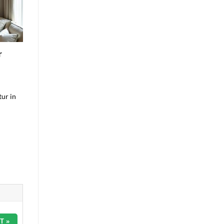
r
ur in
T »