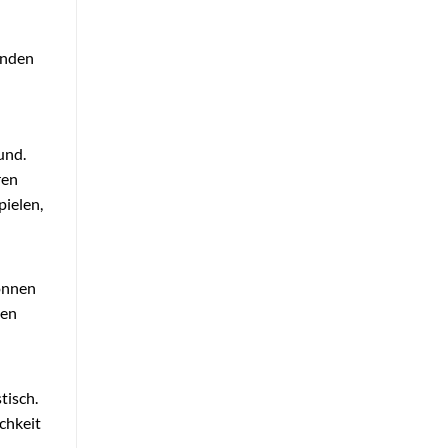
enden
und.
ren
pielen,
önnen
ben
tisch.
chkeit