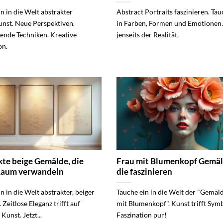
n in die Welt abstrakter
Abstract Portraits faszinieren. Tau
unst. Neue Perspektiven.
in Farben, Formen und Emotionen.
rende Techniken. Kreative
jenseits der Realität.
on.
te beige Gemälde, die
Frau mit Blumenkopf Gemäl
Raum verwandeln
die faszinieren
n in die Welt abstrakter, beiger
Tauche ein in die Welt der "Gemäl
Zeitlose Eleganz trifft auf
mit Blumenkopf". Kunst trifft Symb
unst. Jetzt...
Faszination pur!