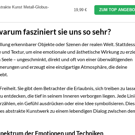
trakte Kunst Metall-Globus-
19,99 €
ZUM TOP ANGEBO
arum fasziniert sie uns so sehr?
llung erkennbarer Objekte oder Szenen der realen Welt. Stattdes
nie und Textur, um eine emotionale und ästhetische Wirkung zu erzie
 Seele – ungeschminkt, direkt und oft von einer überwältigenden
nnerungen und erzeugt eine einzigartige Atmosphäre, die deine
ebt.
Freiheit. Sie gibt dem Betrachter die Erlaubnis, sich treiben zu lass
entdecken, die tief in seinem Inneren verborgen liegen. Jede Lini
rzählen, ein Gefühl ausdrücken oder eine Idee symbolisieren. Die
edes abstrakte Kunstwerk zu einem lebendigen Dialog zwischen de
n Spektrum der Emotionen und Techniken