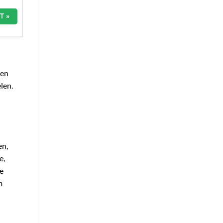
T »
sen
len.
en,
e,
se
m