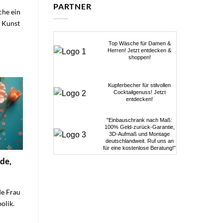
PARTNER
che ein
 Kunst
Top Wäsche für Damen &
Herren! Jetzt entdecken &
shoppen!
Kupferbecher für stilvollen
Cocktailgenuss! Jetzt
entdecken!
"Einbauschrank nach Maß:
100% Geld-zurück-Garantie,
3D-Aufmaß und Montage
deutschlandweit. Ruf uns an
für eine kostenlose Beratung!"
de,
de Frau
olik.