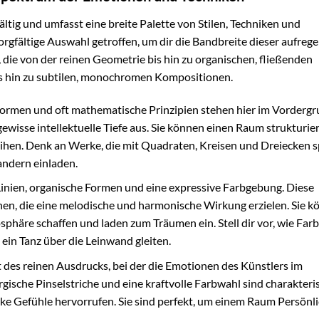
ältig und umfasst eine breite Palette von Stilen, Techniken und
rgfältige Auswahl getroffen, um dir die Bandbreite dieser aufreg
die von der reinen Geometrie bis hin zu organischen, fließenden
is hin zu subtilen, monochromen Kompositionen.
 Formen und oft mathematische Prinzipien stehen hier im Vordergr
ewisse intellektuelle Tiefe aus. Sie können einen Raum strukturie
ihen. Denk an Werke, die mit Quadraten, Kreisen und Dreiecken s
ndern einladen.
inien, organische Formen und eine expressive Farbgebung. Diese
en, die eine melodische und harmonische Wirkung erzielen. Sie k
phäre schaffen und laden zum Träumen ein. Stell dir vor, wie Far
 ein Tanz über die Leinwand gleiten.
t des reinen Ausdrucks, bei der die Emotionen des Künstlers im
ische Pinselstriche und eine kraftvolle Farbwahl sind charakteris
rke Gefühle hervorrufen. Sie sind perfekt, um einem Raum Persönli