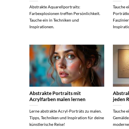
Abstrakte Aquarellportraits:
Tauche ei
Farbexplosionen treffen Persönlichkeit.
Porträtk
Tauche ein in Techniken und
Faszinie
Inspirationen.
Inspirati
Abstrakte Portraits mit
Abstrak
Acrylfarben malen lernen
jeden 
Lerne abstrakte Acryl-Porträts zu malen.
Tauche ei
Tipps, Techniken und Inspiration für deine
Gemälde. 
künstlerische Reise!
moderne K