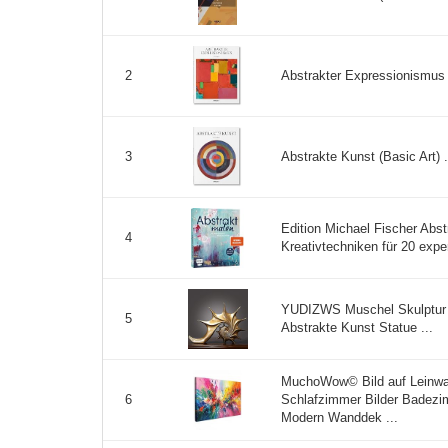
Abstrakter Expressionismus (
2
Abstrakte Kunst (Basic Art) .
3
Edition Michael Fischer Abs
4
Kreativtechniken für 20 exper
YUDIZWS Muschel Skulptur
5
Abstrakte Kunst Statue ...
MuchoWow© Bild auf Leinw
Schlafzimmer Bilder Bade
6
Modern Wanddek ...