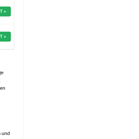
T »
T »
ge
k
sen
n und