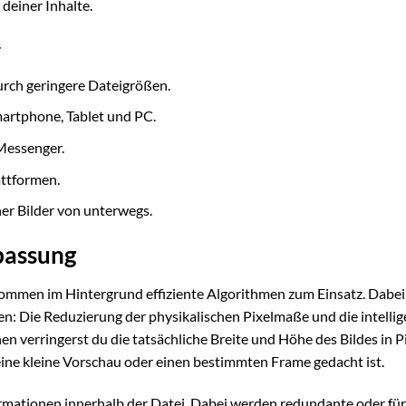
 deiner Inhalte.
r
rch geringere Dateigrößen.
martphone, Tablet und PC.
 Messenger.
attformen.
er Bilder von unterwegs.
npassung
kommen im Hintergrund effiziente Algorithmen zum Einsatz. Dabei
: Die Reduzierung der physikalischen Pixelmaße und die intellig
verringerst du die tatsächliche Breite und Höhe des Bildes in Pi
 eine kleine Vorschau oder einen bestimmten Frame gedacht ist.
rmationen innerhalb der Datei. Dabei werden redundante oder für