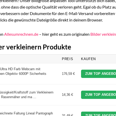
rkleinern? Unser Bildgröße anpassen Tool unterstützt dich dabei,
 ohne dass die optische Qualität verloren geht. Egal ob du Platz a
 verbessern oder Dokumente für den E-Mail-Versand vorbereiten 
licks die gewünschte Dateigröße direkt in deinem Browser.
von
Allesumrechnen.de
– hier geht es zum originalen
Bilder verklei
der verkleinern Produkte
PREIS
KAUFEN
ltra HD Farb Webcam mit
en Objektiv 6000P Sicherheits
176,59 €
ZUM TOP ANGEBO
ssigkeit/Kraftstoff zum Verkleinern
14,36 €
ZUM TOP ANGEBO
r Rasenmäher und ma ...
ichnete Faltung Lineal Pantograph
31,49 €
ZUM TOP ANGEBO