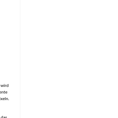
 wird
ente
xeln.
 das