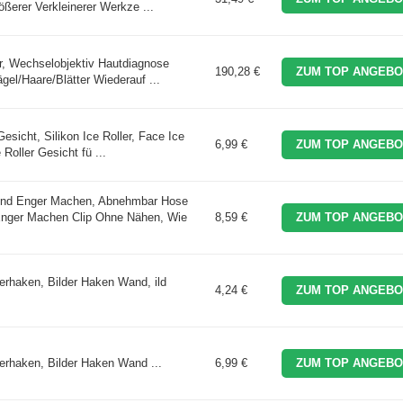
ßerer Verkleinerer Werkze ...
r, Wechselobjektiv Hautdiagnose
190,28 €
ZUM TOP ANGEBO
el/Haare/Blätter Wiederauf ...
Gesicht, Silikon Ice Roller, Face Ice
6,99 €
ZUM TOP ANGEBO
Roller Gesicht fü ...
nd Enger Machen, Abnehmbar Hose
Enger Machen Clip Ohne Nähen, Wie
8,59 €
ZUM TOP ANGEBO
derhaken, Bilder Haken Wand, ild
4,24 €
ZUM TOP ANGEBO
derhaken, Bilder Haken Wand ...
6,99 €
ZUM TOP ANGEBO