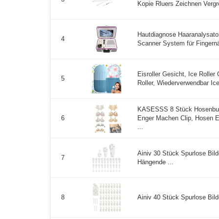
Kopie Rluers Zeichnen Vergrö
Hautdiagnose Haaranalysato
4
Scanner System für Fingernäg
Eisroller Gesicht, Ice Roller 
5
Roller, Wiederverwendbar Ice 
KASESSS 8 Stück Hosenbu
Enger Machen Clip, Hosen 
6
...
Ainiv 30 Stück Spurlose Bil
7
Hängende ...
Ainiv 40 Stück Spurlose Bil
8