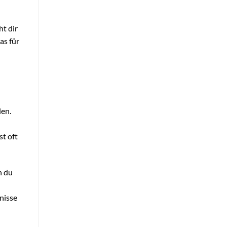
t dir
as für
len.
st oft
n du
bnisse