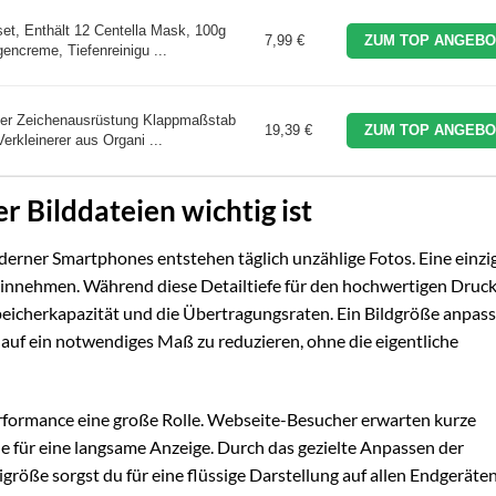
set, Enthält 12 Centella Mask, 100g
7,99 €
ZUM TOP ANGEBO
encreme, Tiefenreinigu ...
ler Zeichenausrüstung Klappmaßstab
19,39 €
ZUM TOP ANGEBO
erkleinerer aus Organi ...
 Bilddateien wichtig ist
erner Smartphones entstehen täglich unzählige Fotos. Eine einzi
nnehmen. Während diese Detailtiefe für den hochwertigen Druc
ie Speicherkapazität und die Übertragungsraten. Ein Bildgröße anpas
 auf ein notwendiges Maß zu reduzieren, ohne die eigentliche
erformance eine große Rolle. Webseite-Besucher erwarten kurze
e für eine langsame Anzeige. Durch das gezielte Anpassen der
öße sorgst du für eine flüssige Darstellung auf allen Endgeräte