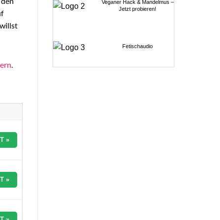
 den
Veganer Hack & Mandelmus –
Jetzt probieren!
uf
willst
Fetischaudio
nern
.
T »
T »
T »