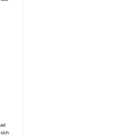
oad
 sich