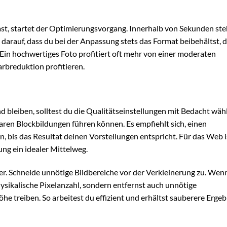
, startet der Optimierungsvorgang. Innerhalb von Sekunden steh
darauf, dass du bei der Anpassung stets das Format beibehältst, d
in hochwertiges Foto profitiert oft mehr von einer moderaten
arbreduktion profitieren.
 bleiben, solltest du die Qualitätseinstellungen mit Bedacht wäh
ren Blockbildungen führen können. Es empfiehlt sich, einen
 bis das Resultat deinen Vorstellungen entspricht. Für das Web i
g ein idealer Mittelweg.
lder. Schneide unnötige Bildbereiche vor der Verkleinerung zu. Wen
 physikalische Pixelanzahl, sondern entfernst auch unnötige
öhe treiben. So arbeitest du effizient und erhältst sauberere Erge