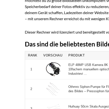
Möchtest du zu große Bilddateien unkompliziert ve
Speicherbedarf deiner Fotos effektiv zu reduzieren,
deinem Gerät schaffen, Ladezeiten deiner Website
– mit unserem Rechner erreichst du mit wenigen K
Dieser Rechner wird lizenziert und bereitgestellt 
Das sind die beliebtesten Bil
RANK
VORSCHAU
PRODUKT
ELP 48MP USB Kamera 8K U
10fachem manuellem optisch
1
Industrievi ...
Othmro Siphon-Pumpe für Flü
2
des Bildes – Presssiphon fü
Huihuay 50cm Skala Ausgeze
3