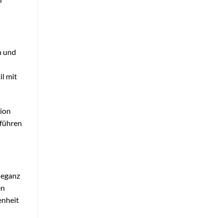
n und
l mit
tion
 führen
leganz
en
enheit