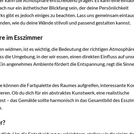
er kann die Atmosphäre entscheidend prägen. Es kann eine einla
ch nur ein ästhetischer Blickfang sein, der deine Persönlichkeit
rks gibt es jedoch einiges zu beachten. Lass uns gemeinsam eintau
den, wie du deine Wände stilvoll und passend gestalten kannst.
re im Esszimmer
n widmen, ist es wichtig, die Bedeutung der richtigen Atmosphär
s die Umgebung, in der wir essen, einen direkten Einfluss auf uns
Ein angenehmes Ambiente fördert die Entspannung, regt die Sinne
Sie können die Farbpalette des Raumes aufgreifen, interessante Ko
ren. Ob du dich für ein abstraktes Kunstwerk, eine realistische
dest – das Gemälde sollte harmonisch in das Gesamtbild des Essz
.
r?
dlich. Um die Entscheidung zu erleichtern, stellen wir dir einige de