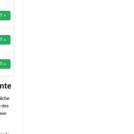
T »
T »
T »
ente
räche
 des
ase