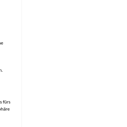
he
n.
s fürs
phäre