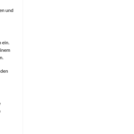
ten und
 ein.
einem
n.
nden
e
n