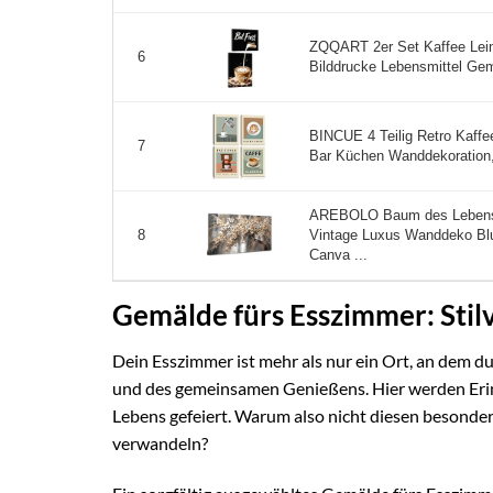
ZQQART 2er Set Kaffee Lein
6
Bilddrucke Lebensmittel Ge
BINCUE 4 Teilig Retro Kaffe
7
Bar Küchen Wanddekoration,C
AREBOLO Baum des Lebens 
Vintage Luxus Wanddeko Blu
8
Canva ...
Gemälde fürs Esszimmer: Sti
Dein Esszimmer ist mehr als nur ein Ort, an dem d
und des gemeinsamen Genießens. Hier werden Erin
Lebens gefeiert. Warum also nicht diesen besonde
verwandeln?