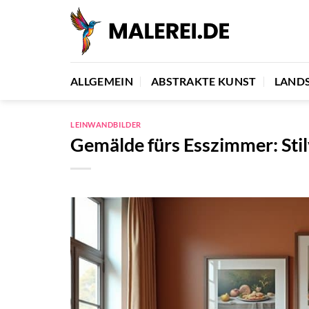
Zum
Inhalt
springen
ALLGEMEIN
ABSTRAKTE KUNST
LAND
LEINWANDBILDER
Gemälde fürs Esszimmer: Sti