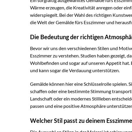
Ein sorgfältig ausgewähltes Gemälde fürs Esszimm
Wärme erzeugen, die Kreativität anregen oder einfa
widerspiegelt. Bei der Wahl des richtigen Kunstwe
die Welt der Gemälde fürs Esszimmer und herausfin
Die Bedeutung der richtigen Atmosphä
Bevor wir uns den verschiedenen Stilen und Motive
Esszimmer zu verstehen. Studien haben gezeigt, das
Wohlbefinden und sogar auf unseren Appetit hat. 
und kann sogar die Verdauung unterstützen.
Gemälde können hier eine Schlüsselrolle spielen. 
schaffen oder eine bestimmte Stimmung transportie
Landschaft oder ein modernes Stillleben entschei
passen und eine positive Atmosphäre unterstützen
Welcher Stil passt zu deinem Esszimme
Die Auswahl an Stilen in der Malerei ist schier unen