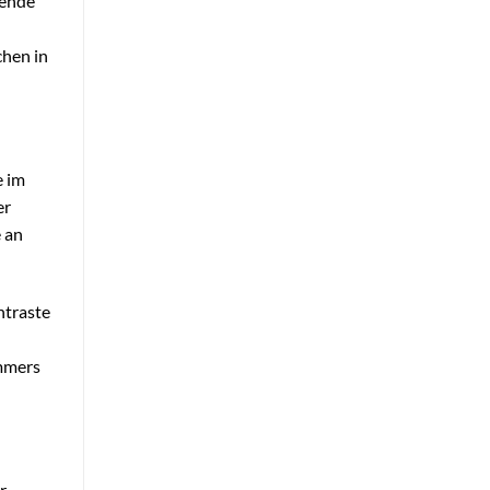
dende
chen in
e im
er
 an
ntraste
immers
r