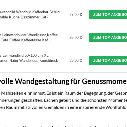
wandbild Wandbild Kaffeebar Schild
27,99 €
ZUM TOP ANGEBO
mälde Küche Esszimmer Caf? ...
e Leinwandbilder Wandkunst,Kaffee
26,99 €
ZUM TOP ANGEBO
afe Coffee Kaffeetasse Kaf ...
Leinwandbild 50x100 cm XL,
men Natur Wandbilder, Kunstdruck
39,99 €
ZUM TOP ANGEBO
lvolle Wandgestaltung für Genussmom
u Mahlzeiten einnimmst. Es ist ein Raum der Begegnung, der Gesp
nerungen geschaffen, Lachen geteilt und die schönsten Momente
ren Raum mit stilvollen Gemälden in eine inspirierende Wohlfühlo