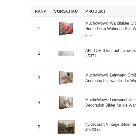
RANK
VORSCHAU
PRODUKT
MuchoWow© Wandbilder Gro
Home Deko Wohnung Bild Wo
1
L ...
ARTTOR Bilder auf Leinwand
2
- 5371 ...
MuchoWow© Leinwand Groß
3
Aesthetic Leinwandbilder W
MuchoWow© Leinwandbilder 
4
Decoration Bilder für die W
hyidecorart Vintage Bilder 
5
40x60 cm ...