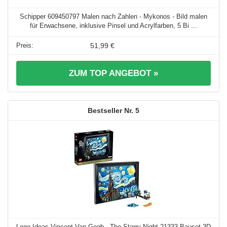
Schipper 609450797 Malen nach Zahlen - Mykonos - Bild malen
für Erwachsene, inklusive Pinsel und Acrylfarben, 5 Bi ...
51,99 €
ZUM TOP ANGEBOT »
5
Lego Ideas Vincent Van Gogh - The Starry Night 21333 Bauset 3D