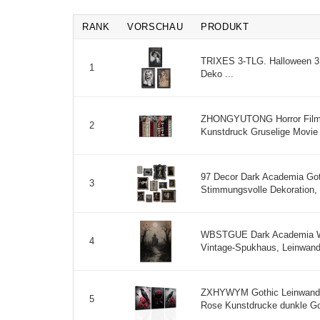
RANK
VORSCHAU
PRODUKT
TRIXES 3-TLG. Halloween 3D
1
Deko ...
ZHONGYUTONG Horror Film P
2
Kunstdruck Gruselige Movie 
97 Decor Dark Academia Got
3
Stimmungsvolle Dekoration, Ä
WBSTGUE Dark Academia Wa
4
Vintage-Spukhaus, Leinwandd
ZXHYWYM Gothic Leinwand W
5
Rose Kunstdrucke dunkle Got