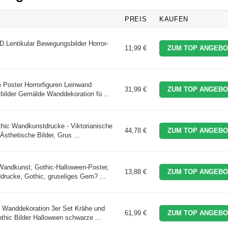
PREIS
KAUFEN
 Lentikular Bewegungsbilder Horror-
11,99 €
ZUM TOP ANGEBO
oster Horrorfiguren Leinwand
31,99 €
ZUM TOP ANGEBO
bilder Gemälde Wanddekoration fü ...
hic Wandkunstdrucke - Viktorianische
44,78 €
ZUM TOP ANGEBO
sthetische Bilder, Grus ...
ndkunst, Gothic-Halloween-Poster,
13,88 €
ZUM TOP ANGEBO
rucke, Gothic, gruseliges Gem? ...
anddekoration 3er Set Krähe und
61,99 €
ZUM TOP ANGEBO
hic Bilder Halloween schwarze ...