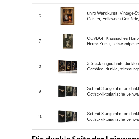
uniro Wandkunst, Vintage-Stil
6
Geister, Halloween-Gemälde, 
QGVBGF Klassisches Horrorfo
7
Horror-Kunst, Leinwandposte
3 Stück ungerahmte dunkle 
8
Gemälde, dunkle, stimmungsv
Set mit 3 ungerahmten dunk
9
Gothic-viktorianische Leinw
Set mit 3 ungerahmten dunk
10
Gothic-viktorianische Leinw
Die dunkle Seite der Leinwand