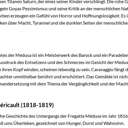
en Titanen Saturn, der eines seiner Kinder verschlingt. Die rohe 
geln Goyas Pessimismus und seine Kritik an der menschlichen Na
rben erzeugen ein Gefühl von Horror und Hoffnungslosigkeit. Es i
nken über Macht, Tyrannei und die dunklen Seiten der menschlich
es der Medusa ist ein Meisterwerk des Barock und ein Paradebei
r Ausdruck des Entsetzens und des Schmerzes im Gesicht der Medus
um ihren Kopf winden, scheinen lebendig zu sein. Caravaggio fängt 
achter unmittelbar berührt und erschüttert. Das Gemälde ist nich
inandersetzung mit dem Thema der Vergänglichkeit und der Macht
éricault (1818-1819)
che Geschichte des Untergangs der Fregatte Méduse im Jahr 1816
oß ums Überleben, gezeichnet von Hunger, Durst und Wahnsinn.