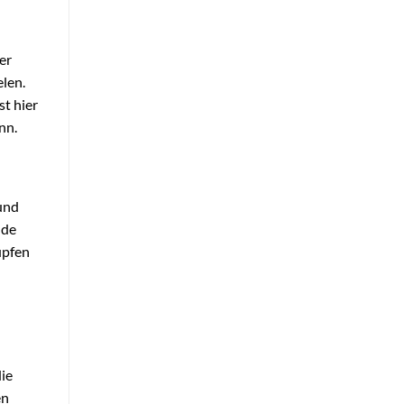
er
elen.
t hier
nn.
 und
nde
upfen
die
en