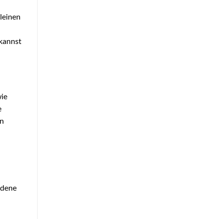
leinen
 kannst
wie
e
en
edene