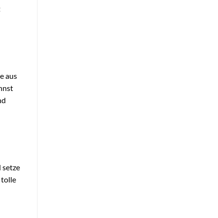
t
ie aus
nnst
nd
 setze
tolle