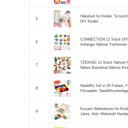
Häkelset für Kinder: Scrunch
5
DIY Kinder ...
CONNECTION 12 Stück DIY 
6
Anfänger Nähset Tierformen F
TZEKING 12 Stück Nähset fü
7
Nähen Bastelset,Nähset Kinde
Nadelfilz Set in 20 Farben, F
8
Filznadeln, Nadelfilzunterla
Kuvarix Webrahmen für Kind
9
Jahre, Holz Webstuhl Handarb