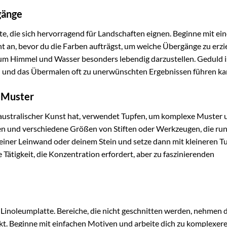
gänge
e, die sich hervorragend für Landschaften eignen. Beginne mit ein
cht an, bevor du die Farben aufträgst, um weiche Übergänge zu erzi
m Himmel und Wasser besonders lebendig darzustellen. Geduld is
n und das Übermalen oft zu unerwünschten Ergebnissen führen ka
e Muster
er australischer Kunst hat, verwendet Tupfen, um komplexe Muster
ben und verschiedene Größen von Stiften oder Werkzeugen, die ru
deiner Leinwand oder deinem Stein und setze dann mit kleineren T
 Tätigkeit, die Konzentration erfordert, aber zu faszinierenden
 Linoleumplatte. Bereiche, die nicht geschnitten werden, nehmen 
kt. Beginne mit einfachen Motiven und arbeite dich zu komplexer