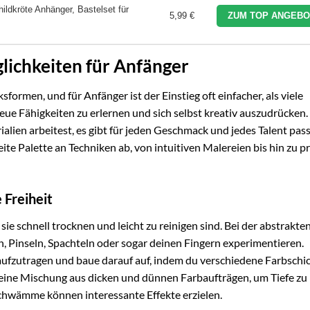
ildkröte Anhänger, Bastelset für
5,99 €
ZUM TOP ANGEBO
glichkeiten für Anfänger
formen, und für Anfänger ist der Einstieg oft einfacher, als viele
eue Fähigkeiten zu erlernen und sich selbst kreativ auszudrücken
rialien arbeitest, es gibt für jeden Geschmack und jedes Talent pa
ite Palette an Techniken ab, von intuitiven Malereien bis hin zu p
 Freiheit
ie schnell trocknen und leicht zu reinigen sind. Bei der abstrakte
n, Pinseln, Spachteln oder sogar deinen Fingern experimentieren.
aufzutragen und baue darauf auf, indem du verschiedene Farbschi
eine Mischung aus dicken und dünnen Farbaufträgen, um Tiefe zu
chwämme können interessante Effekte erzielen.