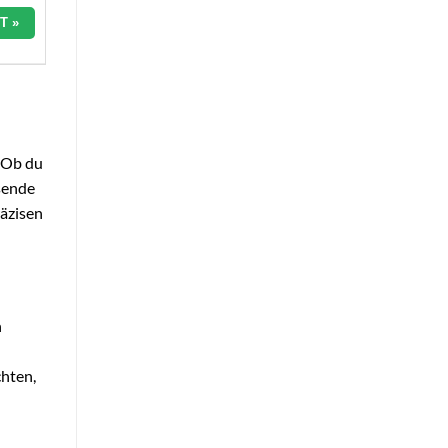
T »
. Ob du
ssende
räzisen
n
chten,