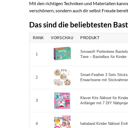
Mit den richtigen Techniken und Materialien kann
verschönern, sondern auch dir selbst Freude berei
Das sind die beliebtesten Bas
RANK
VORSCHAU
PRODUKT
Smowo® Perlentiere Bastelse
1
Tiere – Bastelbox für Kinder
Smart-Feather 3 Sets Stickse
2
Erwachsene mit Stickrahmen,
Klever Kits Nähset für Kinde
3
Anfänger mit 7 DIY Nähprojek
hahaland Kinder Nähset Einho
4