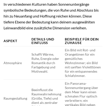
In verschiedenen Kulturen haben Sonnenuntergänge
symbolische Bedeutungen, die von Ruhe und Abschluss bis
hin zu Neuanfang und Hoffnung reichen können. Diese
tiefere Ebene der Bedeutung kann deinem ausgewählten
Leinwandbild eine zusätzliche Dimension verleihen.
DETAILS UND
BEISPIELE FÜR DEIN
ASPEKT
EINFLUSS
ZUHAUSE
Ein Bild mit Rot- und
Schafft Wärme,
Orangetönen für ein
Ruhe, Energie oder
gemütliches
Atmosphäre
Romantik durch
Wohnzimmer; ein Bild
Farbgebung und
mit sanften Violetttönen
Motivwahl.
für ein entspannendes
Schlafzimmer.
Ein Panorama-
Sonnenuntergang über
Beeinflusst die
dem Meer kann einen
Raumwahrnehmung
schmalen Flur optisch
Raumgestaltung
(Größe, Tiefe) und
verbreitern; ein
dient als zentraler
vertikales Bild neben