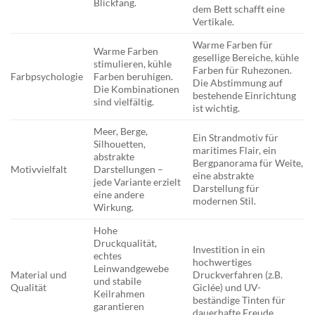
Blickfang.
dem Bett schafft eine
Vertikale.
Warme Farben für
Warme Farben
gesellige Bereiche, kühle
stimulieren, kühle
Farben für Ruhezonen.
Farbpsychologie
Farben beruhigen.
Die Abstimmung auf
Die Kombinationen
bestehende Einrichtung
sind vielfältig.
ist wichtig.
Meer, Berge,
Ein Strandmotiv für
Silhouetten,
maritimes Flair, ein
abstrakte
Bergpanorama für Weite,
Motivvielfalt
Darstellungen –
eine abstrakte
jede Variante erzielt
Darstellung für
eine andere
modernen Stil.
Wirkung.
Hohe
Druckqualität,
Investition in ein
echtes
hochwertiges
Leinwandgewebe
Material und
Druckverfahren (z.B.
und stabile
Qualität
Giclée) und UV-
Keilrahmen
beständige Tinten für
garantieren
dauerhafte Freude.