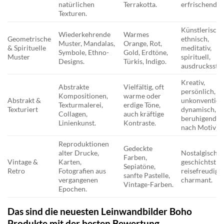
natürlichen
Terrakotta.
erfrischend.
Texturen.
Künstlerisch,
Wiederkehrende
Warmes
Geometrische
ethnisch,
Muster, Mandalas,
Orange, Rot,
& Spirituelle
meditativ,
Symbole, Ethno-
Gold, Erdtöne,
Muster
spirituell,
Designs.
Türkis, Indigo.
ausdrucksstar
Kreativ,
Abstrakte
Vielfältig, oft
persönlich,
Kompositionen,
warme oder
Abstrakt &
unkonventione
Texturmalerei,
erdige Töne,
Texturiert
dynamisch,
Collagen,
auch kräftige
beruhigend (j
Linienkunst.
Kontraste.
nach Motiv).
Reproduktionen
Gedeckte
alter Drucke,
Nostalgisch,
Farben,
Vintage &
Karten,
geschichtsträ
Sepiatöne,
Retro
Fotografien aus
reisefreudig,
sanfte Pastelle,
vergangenen
charmant.
Vintage-Farben.
Epochen.
Das sind die neuesten Leinwandbilder Boho
Produkte mit der besten Bewertung