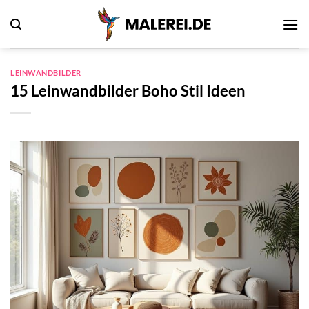
Zum
Inhalt
springen
LEINWANDBILDER
15 Leinwandbilder Boho Stil Ideen