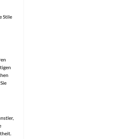
 Stile
ren
tigen
chen
 Sie
nstler,
e
theit.