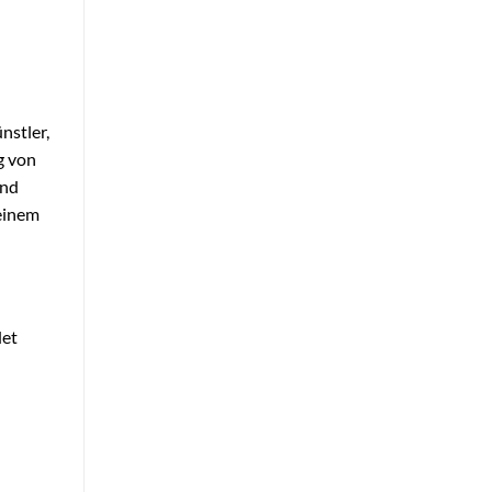
nstler,
g von
und
einem
det