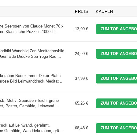
PREIS
KAUFEN
ne Seerosen von Claude Monet 70 x
13,99 €
ZUM TOP ANGEBO
ne Klassische Puzzles 1000 T ...
bild Wandbild Zen Meditationsbild
24,99 €
ZUM TOP ANGEBO
 Gemälde Drucke Spa Yoga Rau ...
ration Badezimmer Dekor Platin
37,99 €
ZUM TOP ANGEBO
ose Bild Leinwanddruck Meditat ...
k, Motiv: Seerosen-Teich, grüne
65,26 €
ZUM TOP ANGEBO
t, Poster, Gemälde, Leinwand ...
ruck auf Leinwand, gerahmt,
68,48 €
ZUM TOP ANGEBO
he Gemälde, Wanddekoration, grü ...