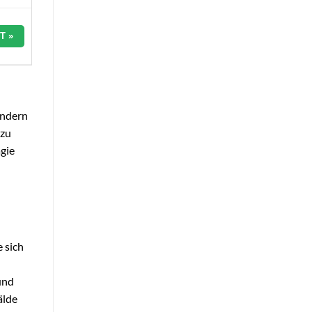
T »
ondern
 zu
gie
e sich
und
älde