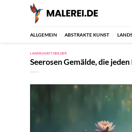
Zum
Inhalt
springen
ALLGEMEIN
ABSTRAKTE KUNST
LAND
LANDSCHAFTSBILDER
Seerosen Gemälde, die jede