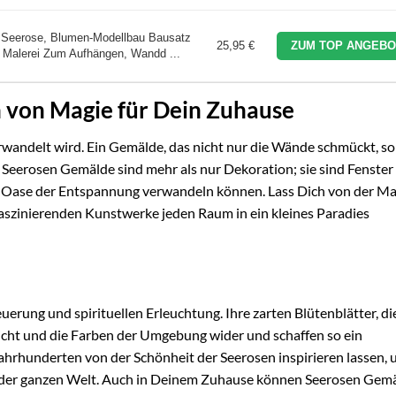
Seerose, Blumen-Modellbau Bausatz
25,95 €
ZUM TOP ANGEBO
 Malerei Zum Aufhängen, Wandd ...
 von Magie für Dein Zuhause
erwandelt wird. Ein Gemälde, das nicht nur die Wände schmückt, s
 Seerosen Gemälde sind mehr als nur Dekoration; sie sind Fenster
ne Oase der Entspannung verwandeln können. Lass Dich von der Ma
faszinierenden Kunstwerke jeden Raum in ein kleines Paradies
uerung und spirituellen Erleuchtung. Ihre zarten Blütenblätter, di
Licht und die Farben der Umgebung wider und schaffen so ein
 Jahrhunderten von der Schönheit der Seerosen inspirieren lassen, 
f der ganzen Welt. Auch in Deinem Zuhause können Seerosen Gem