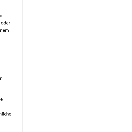
on
t oder
einem
en
ie
nliche