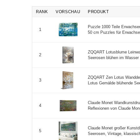
RANK
VORSCHAU
PRODUKT
Puzzle 1000 Teile Erwachse
1
50 cm Puzzles für Erwachse
ZQQART Lotusblume Leinwand
2
Seerosen blühen im Wasser
ZQQART Zen Lotus Wanddeko
3
Lotus Gemälde blühende Seer
Claude Monet Wandkunstdruc
4
Reflexionen von Claude Mone
Claude Monet großer Kunstd
5
Seerosen, Vintage, klassisc