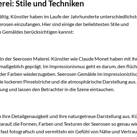
rei: Stile und Techniken
ältig. Künstler haben im Laufe der Jahrhunderte unterschiedlichste
rosen einzufangen. Hier sind einige der beliebtesten Stile und
n Gemäldes berücksichtigen kannst:
 in der Seerosen Malerei. Künstler wie Claude Monet haben mit ih
aßgeblich geprägt. Im Impressionismus geht es darum, den flüch
 der Farben wiederzugeben. Seerosen Gemälde im impressionistis
die lockeren Pinselstriche und die atmosphärische Darstellung aus.
ng und lassen den Betrachter in die Szene eintauchen.
 ihre Detailgenauigkeit und ihre naturgetreue Darstellung aus. Kü
 darauf, die Formen, Farben und Texturen der Seerosen so genau wi
ast fotografisch und vermitteln ein Gefühl von Nähe und Vertrau