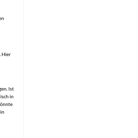
en
 Hier
en. Ist
isch in
könnte
in