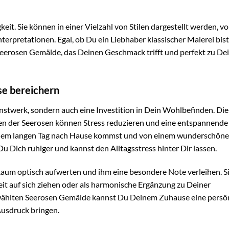
gkeit. Sie können in einer Vielzahl von Stilen dargestellt werden, v
nterpretationen. Egal, ob Du ein Liebhaber klassischer Malerei bis
 Seerosen Gemälde, das Deinen Geschmack trifft und perfekt zu D
e bereichern
nstwerk, sondern auch eine Investition in Dein Wohlbefinden. Die
n der Seerosen können Stress reduzieren und eine entspannende
 einem langen Tag nach Hause kommst und von einem wunderschön
u Dich ruhiger und kannst den Alltagsstress hinter Dir lassen.
um optisch aufwerten und ihm eine besondere Note verleihen. S
it auf sich ziehen oder als harmonische Ergänzung zu Deiner
gewählten Seerosen Gemälde kannst Du Deinem Zuhause eine persö
Ausdruck bringen.