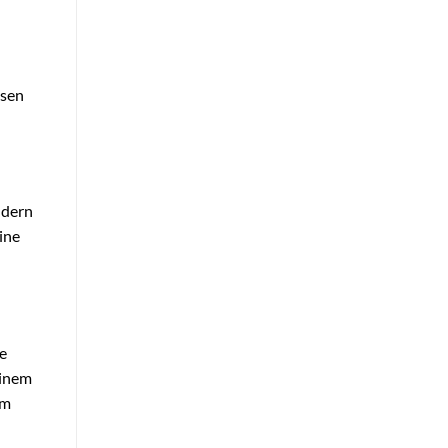
esen
ndern
ine
e
einem
um