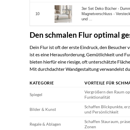
3er Set Deko Bücher - Dumm
Magnetverschluss - Verstec
10
und ...
Den schmalen Flur optimal g
Dein Flur ist oft der erste Eindruck, den Besuch
ist es eine Herausforderung, Gemütlichkeit und F
bieten hierfür eine riesige, oft unterschätzte Fläc
Mit durchdachter Wandgestaltung verwandelst du 
KATEGORIE
VORTEILE FÜR SCHM
Vergrößern den Raum optis
Spiegel
Funktionalität
Schaffen Blickpunkte, er
Bilder & Kunst
und Persönlichkeit
Schaffen Stauraum, präse
Regale & Ablagen
Zonen