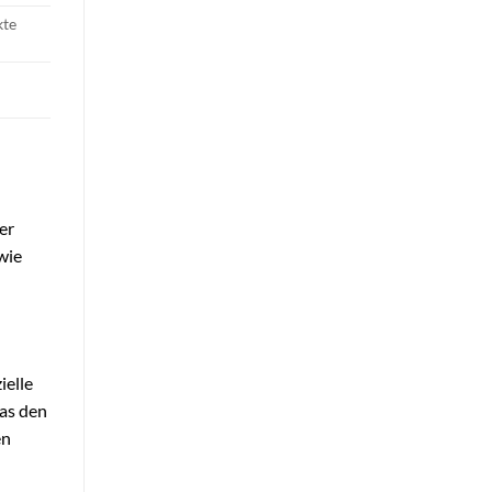
kte
er
wie
ielle
was den
en