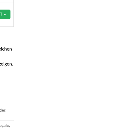
T »
eichen
zeigen.
der,
gale,