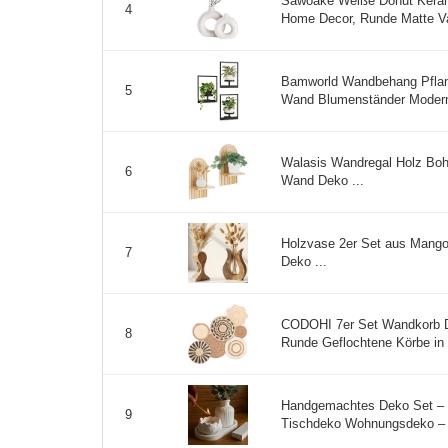
Sawoake Weiße Donut Keram
4
Home Decor, Runde Matte Va
Bamworld Wandbehang Pflan
5
Wand Blumenständer Moderne
Walasis Wandregal Holz Bo
6
Wand Deko ...
Holzvase 2er Set aus Mango
7
Deko ...
CODOHI 7er Set Wandkorb D
8
Runde Geflochtene Körbe in
Handgemachtes Deko Set – T
9
Tischdeko Wohnungsdeko – D