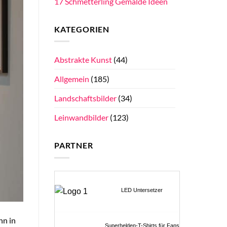
17 Schmetterling Gemälde Ideen
KATEGORIEN
Abstrakte Kunst
(44)
Allgemein
(185)
Landschaftsbilder
(34)
Leinwandbilder
(123)
PARTNER
LED Untersetzer
hn in
Superhelden-T-Shirts für Fans