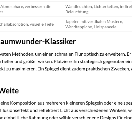
 Atmosphäre, verbessern die
Wandleuchten, Lichterketten, indire
es
Beleuchtung
Tapeten mit vertikalen Mustern,
hallabsorption, visuelle Tiefe
Wandteppiche, Holzpaneele
 Raumwunder-Klassiker
tivsten Methoden, um einen schmalen Flur optisch zu erweitern. Er
m heller und größer wirken. Platziere ihn strategisch gegenüber ein
ekt zu maximieren. Ein Spiegel dient zudem praktischen Zwecken, 
 Weite
e eine Komposition aus mehreren kleineren Spiegeln oder eine spez
llusionseffekt und reflektiert Licht aus verschiedenen Winkeln, 
eine einheitliche Rahmung oder wähle verschiedene Designs für ein