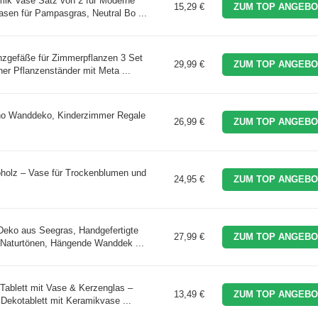
ik Vase Satz von 2 für Moderne
15,29 €
ZUM TOP ANGEBO
sen für Pampasgras, Neutral Bo ...
zgefäße für Zimmerpflanzen 3 Set
29,99 €
ZUM TOP ANGEBO
r Pflanzenständer mit Meta ...
ho Wanddeko, Kinderzimmer Regale
26,99 €
ZUM TOP ANGEBO
holz – Vase für Trockenblumen und
24,95 €
ZUM TOP ANGEBO
eko aus Seegras, Handgefertigte
27,99 €
ZUM TOP ANGEBO
 Naturtönen, Hängende Wanddek ...
ablett mit Vase & Kerzenglas –
13,49 €
ZUM TOP ANGEBO
ekotablett mit Keramikvase ...