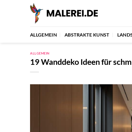
Zum
Inhalt
springen
ALLGEMEIN
ABSTRAKTE KUNST
LAND
ALLGEMEIN
19 Wanddeko Ideen für schma