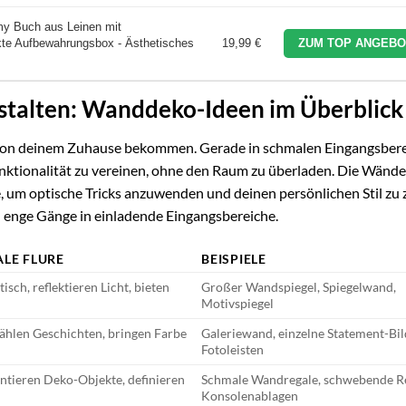
y Buch aus Leinen mit
kte Aufbewahrungsbox - Ästhetisches
19,99 €
ZUM TOP ANGEBO
estalten: Wanddeko-Ideen im Überblick
er von deinem Zuhause bekommen. Gerade in schmalen Eingangsber
unktionalität zu vereinen, ohne den Raum zu überladen. Die Wände
he, um optische Tricks anzuwenden und deinen persönlichen Stil zu 
enge Gänge in einladende Eingangsbereiche.
ALE FLURE
BEISPIELE
ch, reflektieren Licht, bieten
Großer Wandspiegel, Spiegelwand,
Motivspiegel
zählen Geschichten, bringen Farbe
Galeriewand, einzelne Statement-Bil
Fotoleisten
ntieren Deko-Objekte, definieren
Schmale Wandregale, schwebende Re
Konsolenablagen