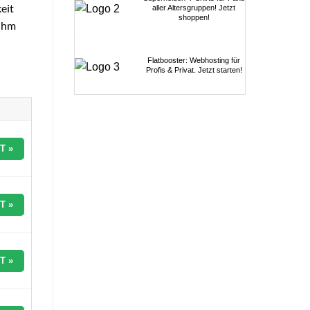
eit
aller Altersgruppen! Jetzt
shoppen!
 ihm
Flatbooster: Webhosting für
Profis & Privat. Jetzt starten!
T »
T »
T »