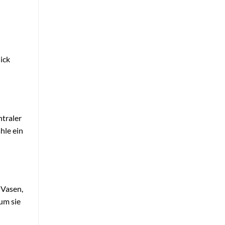
ick
ntraler
hle ein
 Vasen,
um sie