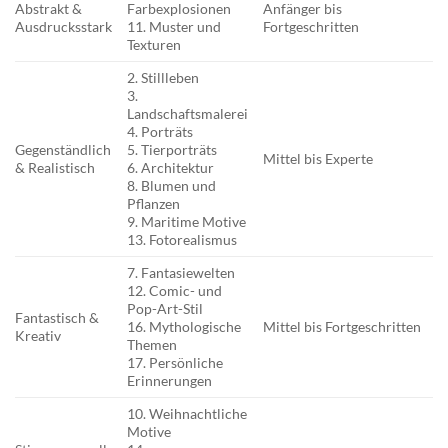
Abstrakt &
Farbexplosionen
Anfänger bis
Ausdrucksstark
11. Muster und
Fortgeschritten
Texturen
2. Stillleben
3.
Landschaftsmalerei
4. Porträts
Gegenständlich
5. Tierporträts
Mittel bis Experte
& Realistisch
6. Architektur
8. Blumen und
Pflanzen
9. Maritime Motive
13. Fotorealismus
7. Fantasiewelten
12. Comic- und
Pop-Art-Stil
Fantastisch &
16. Mythologische
Mittel bis Fortgeschritten
Kreativ
Themen
17. Persönliche
Erinnerungen
10. Weihnachtliche
Motive