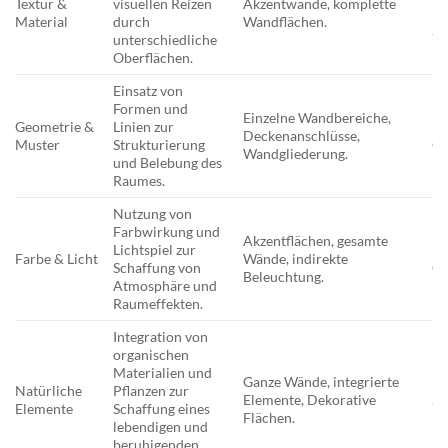
Textur &
visuellen Reizen
Akzentwände, komplette
Mi
Material
durch
Wandflächen.
Sk
unterschiedliche
Ru
Oberflächen.
Einsatz von
Formen und
Mo
Einzelne Wandbereiche,
Geometrie &
Linien zur
Ba
Deckenanschlüsse,
Muster
Strukturierung
Ge
Wandgliederung.
und Belebung des
Ko
Raumes.
Nutzung von
Farbwirkung und
Mi
Akzentflächen, gesamte
Lichtspiel zur
Ma
Farbe & Licht
Wände, indirekte
Schaffung von
Gl
Beleuchtung.
Atmosphäre und
Mo
Raumeffekten.
Integration von
organischen
Materialien und
Ganze Wände, integrierte
Na
Natürliche
Pflanzen zur
Elemente, Dekorative
Sk
Elemente
Schaffung eines
Flächen.
Na
lebendigen und
beruhigenden